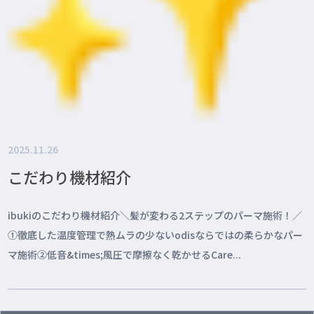
2025.11.26
こだわり機材紹介
ibukiのこだわり機材紹介＼髪が変わる2ステップのパーマ施術！／
①徹底した温度管理で熱ムラの少ないodisならではの柔らかなパー
マ施術②低音&times;風圧で摩擦なく乾かせるCare...