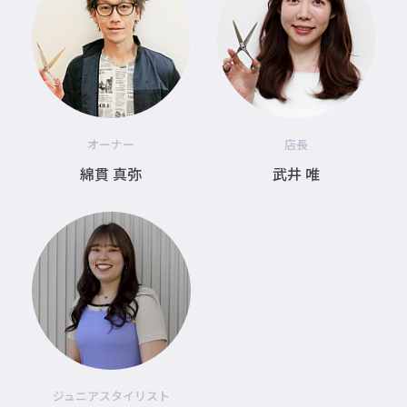
オーナー
店長
綿貫 真弥
武井 唯
ジュニアスタイリスト