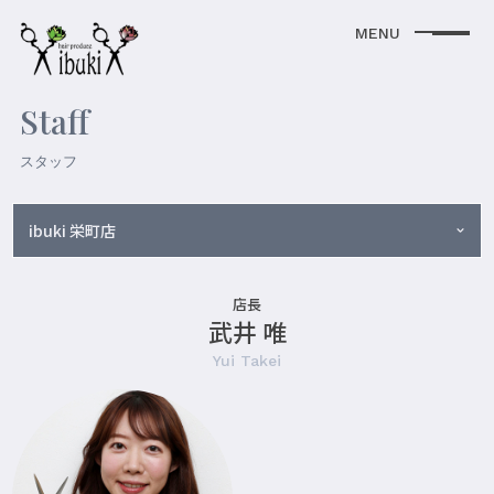
Staff
スタッフ
ibuki 栄町店
店長
武井 唯
Yui Takei