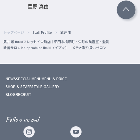
星野 真由
トップページ
Staff Profile
武井 唯
武井 唯 ibukiフレッセイ栄町店｜沼田市横塚町・栄町の美容室・髪質
改善サロン hair produce ibuki（イブキ）｜メテオ取り扱いサロン
NEWS
SPECIAL MENU
MENU & PRICE
SHOP & STAFF
STYLE GALLERY
BLOG
RECRUIT
Follow us on!